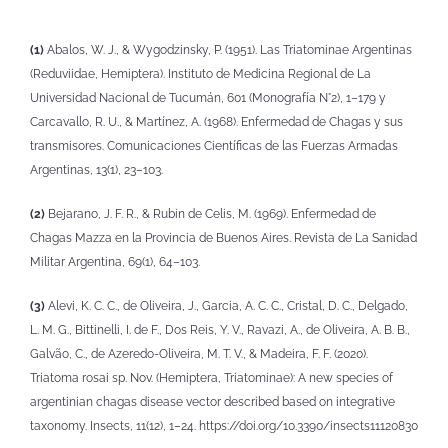
(1)
Abalos, W. J., & Wygodzinsky, P. (1951). Las Triatominae Argentinas
(Reduviidae, Hemiptera). Instituto de Medicina Regional de La
Universidad Nacional de Tucumán, 601 (Monografía N°2), 1–179 y
Carcavallo, R. U., & Martínez, A. (1968). Enfermedad de Chagas y sus
transmisores. Comunicaciones Científicas de las Fuerzas Armadas
Argentinas, 13(1), 23–103.
(2)
Bejarano, J. F. R., & Rubin de Celis, M. (1969). Enfermedad de
Chagas Mazza en la Provincia de Buenos Aires. Revista de La Sanidad
Militar Argentina, 69(1), 64–103.
(3)
Alevi, K. C. C., de Oliveira, J., Garcia, A. C. C., Cristal, D. C., Delgado,
L. M. G., Bittinelli, I. de F., Dos Reis, Y. V., Ravazi, A., de Oliveira, A. B. B.,
Galvão, C., de Azeredo-Oliveira, M. T. V., & Madeira, F. F. (2020).
Triatoma rosai sp. Nov. (Hemiptera, Triatominae): A new species of
argentinian chagas disease vector described based on integrative
taxonomy. Insects, 11(12), 1–24. https://doi.org/10.3390/insects11120830