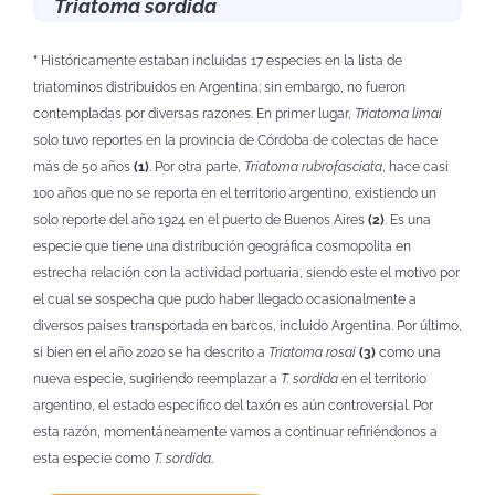
Triatoma sordida
*
Históricamente estaban incluidas 17 especies en la lista de
triatominos distribuidos en Argentina; sin embargo, no fueron
contempladas por diversas razones. En primer lugar,
Triatoma limai
solo tuvo reportes en la provincia de Córdoba de colectas de hace
más de 50 años
(1)
. Por otra parte,
Triatoma rubrofasciata
, hace casi
100 años que no se reporta en el territorio argentino, existiendo un
solo reporte del año 1924 en el puerto de Buenos Aires
(2)
. Es una
especie que tiene una distribución geográfica cosmopolita en
estrecha relación con la actividad portuaria, siendo este el motivo por
el cual se sospecha que pudo haber llegado ocasionalmente a
diversos países transportada en barcos, incluido Argentina. Por último,
si bien en el año 2020 se ha descrito a
Triatoma rosai
(3)
como una
nueva especie, sugiriendo reemplazar a
T. sordida
en el territorio
argentino, el estado específico del taxón es aún controversial. Por
esta razón, momentáneamente vamos a continuar refiriéndonos a
esta especie como
T. sordida
.