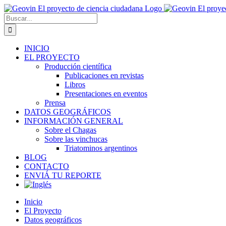
Saltar
al
Buscar:
contenido
INICIO
EL PROYECTO
Producción científica
Publicaciones en revistas
Libros
Presentaciones en eventos
Prensa
DATOS GEOGRÁFICOS
INFORMACIÓN GENERAL
Sobre el Chagas
Sobre las vinchucas
Triatominos argentinos
BLOG
CONTACTO
ENVIÁ TU REPORTE
Inicio
El Proyecto
Datos geográficos