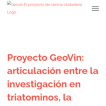
Saltar
al
contenido
Libros
Proyecto GeoVin:
articulación entre la
investigación en
triatominos, la